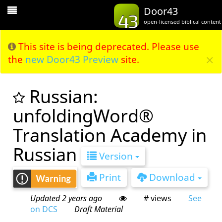
Toggle
Door43
Navigation
open-licensed biblical content
This site is being deprecated. Please use
×
the
new Door43 Preview
site.
Russian:
unfoldingWord®
Translation Academy in
Russian
Version
Print
Download
Updated 2 years ago
# views
See
on DCS
Draft Material