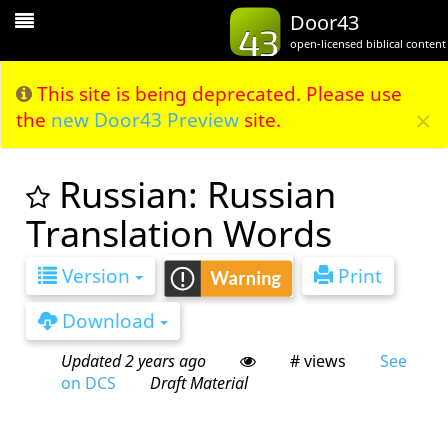
Toggle
Door43
Navigation
open-licensed biblical content
This site is being deprecated. Please use
×
the
new Door43 Preview
site.
Russian: Russian
Translation Words
Version
Print
Download
Updated 2 years ago
# views
See
on DCS
Draft Material