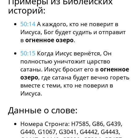
Примеры из Библейских
историй:
50:14
А каждого, кто не поверит в
Иисуса, Бог будет судить и отправит
в
огненное озеро
.
50:15
Когда Иисус вернётся, Он
полностью уничтожит царство
сатаны. Иисус бросит его в
огненное
озеро
, где сатана будет вечно гореть
вместе с теми, кто не поверил в
Иисуса.
Данные о слове:
Номера Стронга: H7585, G86, G439,
G440, G1067, G3041, G4442, G4443,