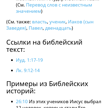
(См.
Перевод слов с неизвестным
значением
)
(См. также:
власть
,
ученик
,
Иаков (сын
Заведея)
,
Павел
,
двенадцать
)
Ссылки на библейский
текст:
Иуд. 1:17-19
Лк. 9:12-14
Примеры из Библейских
историй:
26:10
Из этих учеников Иисус выбрал
12 человек, которые стали Его