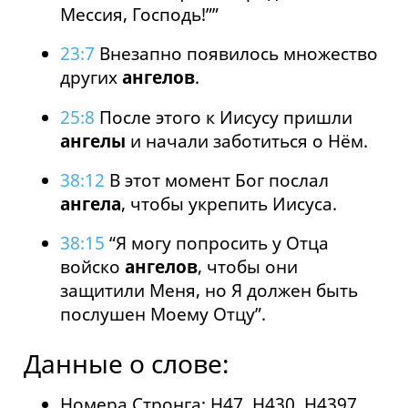
Мессия, Господь!””
23:7
Внезапно появилось множество
других
ангелов
.
25:8
После этого к Иисусу пришли
ангелы
и начали заботиться о Нём.
38:12
В этот момент Бог послал
ангела
, чтобы укрепить Иисуса.
38:15
“Я могу попросить у Отца
войско
ангелов
, чтобы они
защитили Меня, но Я должен быть
послушен Моему Отцу”.
Данные о слове:
Номера Стронга: H47, H430, H4397,