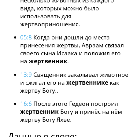
несколько животных из каждого
вида, которых можно было
использовать для
жертвоприношения.
05:8
Когда они дошли до места
принесения жертвы, Авраам связал
своего сына Исаака и положил его
на
жертвенник
.
13:9
Священник закалывал животное
и сжигал его на
жертвеннике
как
жертву Богу..
16:6
После этого Гедеон построил
жертвенник
Богу и принёс на нём
жертву Богу Яхве.
Данные о слове: