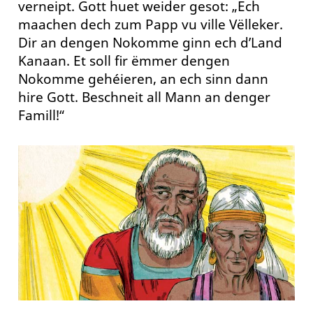
verneipt. Gott huet weider gesot: „Ech
maachen dech zum Papp vu ville Vëlleker.
Dir an dengen Nokomme ginn ech d’Land
Kanaan. Et soll fir ëmmer dengen
Nokomme gehéieren, an ech sinn dann
hire Gott. Beschneit all Mann an denger
Famill!“