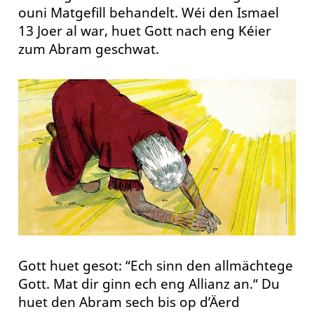
ouni Matgefill behandelt. Wéi den Ismael
13 Joer al war, huet Gott nach eng Kéier
zum Abram geschwat.
Gott huet gesot: “Ech sinn den allmächtege
Gott. Mat dir ginn ech eng Allianz an.“ Du
huet den Abram sech bis op d’Äerd