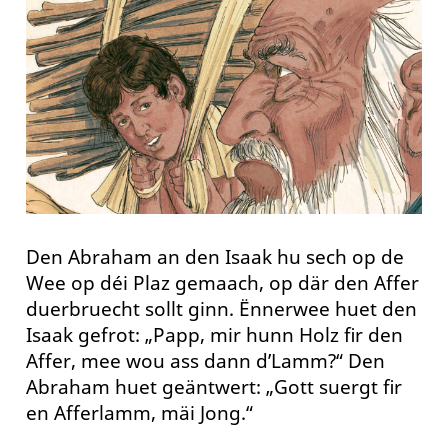
Den Abraham an den Isaak hu sech op de
Wee op déi Plaz gemaach, op där den Affer
duerbruecht sollt ginn. Ënnerwee huet den
Isaak gefrot: „Papp, mir hunn Holz fir den
Affer, mee wou ass dann d’Lamm?“ Den
Abraham huet geäntwert: „Gott suergt fir
en Afferlamm, mäi Jong.“