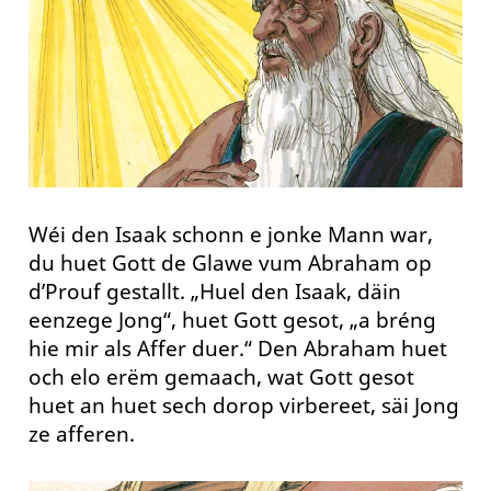
Wéi den Isaak schonn e jonke Mann war,
du huet Gott de Glawe vum Abraham op
d’Prouf gestallt. „Huel den Isaak, däin
eenzege Jong“, huet Gott gesot, „a bréng
hie mir als Affer duer.“ Den Abraham huet
och elo erëm gemaach, wat Gott gesot
huet an huet sech dorop virbereet, säi Jong
ze afferen.