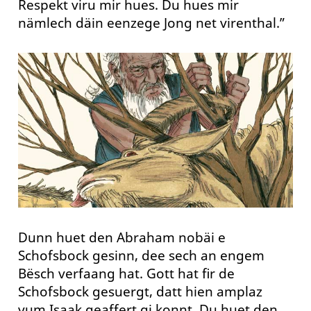
Respekt viru mir hues. Du hues mir
nämlech däin eenzege Jong net virenthal.”
Dunn huet den Abraham nobäi e
Schofsbock gesinn, dee sech an engem
Bësch verfaang hat. Gott hat fir de
Schofsbock gesuergt, datt hien amplaz
vum Isaak geaffert gi konnt. Du huet den