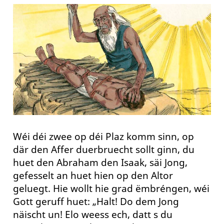
Wéi déi zwee op déi Plaz komm sinn, op
där den Affer duerbruecht sollt ginn, du
huet den Abraham den Isaak, säi Jong,
gefesselt an huet hien op den Altor
geluegt. Hie wollt hie grad ëmbréngen, wéi
Gott geruff huet: „Halt! Do dem Jong
näischt un! Elo weess ech, datt s du