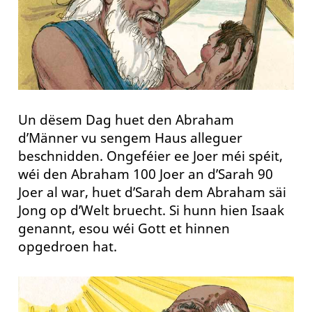
Un dësem Dag huet den Abraham
d’Männer vu sengem Haus alleguer
beschnidden. Ongeféier ee Joer méi spéit,
wéi den Abraham 100 Joer an d’Sarah 90
Joer al war, huet d’Sarah dem Abraham säi
Jong op d’Welt bruecht. Si hunn hien Isaak
genannt, esou wéi Gott et hinnen
opgedroen hat.