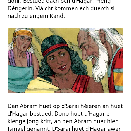
dofir. Bestued dach och d’Hagar, meng
Déngerin. Vläicht kommen ech duerch si
nach zu engem Kand.
Den Abram huet op d’Sarai héieren an huet
d’Hagar bestued. Dono huet d’Hagar e
klenge Jong kritt, an den Abram huet hien
Ismael genannt. D’Sarai huet d’Hagar awer