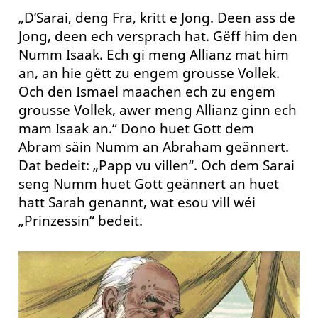
„D’Sarai, deng Fra, kritt e Jong. Deen ass de
Jong, deen ech versprach hat. Gëff him den
Numm Isaak. Ech gi meng Allianz mat him
an, an hie gëtt zu engem grousse Vollek.
Och den Ismael maachen ech zu engem
grousse Vollek, awer meng Allianz ginn ech
mam Isaak an.“ Dono huet Gott dem
Abram säin Numm an Abraham geännert.
Dat bedeit: „Papp vu villen“. Och dem Sarai
seng Numm huet Gott geännert an huet
hatt Sarah genannt, wat esou vill wéi
„Prinzessin“ bedeit.