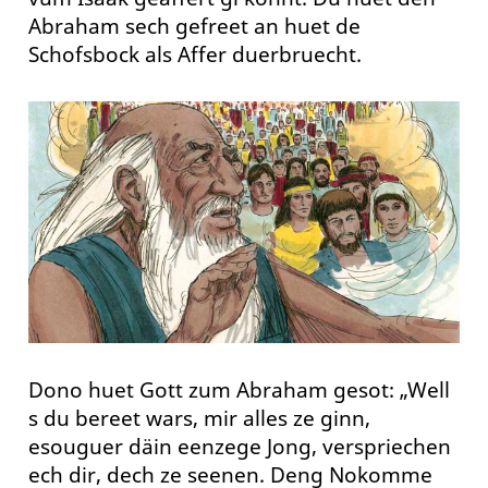
Abraham sech gefreet an huet de
Schofsbock als Affer duerbruecht.
Dono huet Gott zum Abraham gesot: „Well
s du bereet wars, mir alles ze ginn,
esouguer däin eenzege Jong, verspriechen
ech dir, dech ze seenen. Deng Nokomme