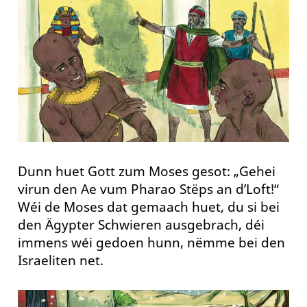
Dunn huet Gott zum Moses gesot: „Gehei
virun den Ae vum Pharao Stëps an d’Loft!“
Wéi de Moses dat gemaach huet, du si bei
den Ägypter Schwieren ausgebrach, déi
immens wéi gedoen hunn, nëmme bei den
Israeliten net.