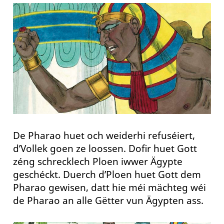
De Pharao huet och weiderhi refuséiert,
d’Vollek goen ze loossen. Dofir huet Gott
zéng schrecklech Ploen iwwer Ägypte
geschéckt. Duerch d’Ploen huet Gott dem
Pharao gewisen, datt hie méi mächteg wéi
de Pharao an alle Gëtter vun Ägypten ass.