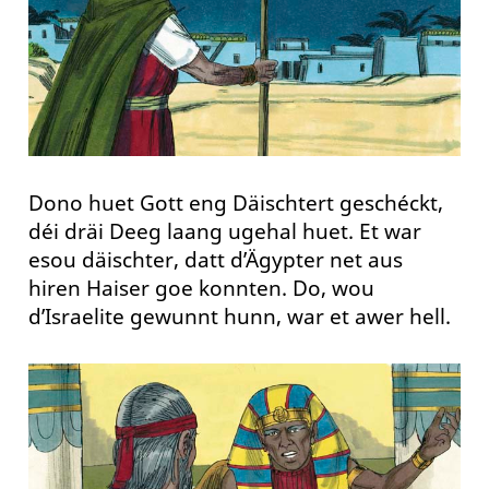
Dono huet Gott eng Däischtert geschéckt,
déi dräi Deeg laang ugehal huet. Et war
esou däischter, datt d’Ägypter net aus
hiren Haiser goe konnten. Do, wou
d’Israelite gewunnt hunn, war et awer hell.