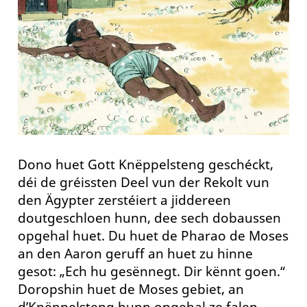
Dono huet Gott Knëppelsteng geschéckt,
déi de gréissten Deel vun der Rekolt vun
den Ägypter zerstéiert a jiddereen
doutgeschloen hunn, dee sech dobaussen
opgehal huet. Du huet de Pharao de Moses
an den Aaron geruff an huet zu hinne
gesot: „Ech hu gesënnegt. Dir kënnt goen.“
Doropshin huet de Moses gebiet, an