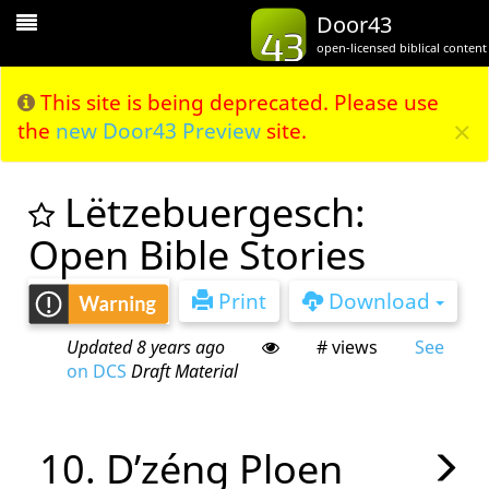
Toggle
Door43
Navigation
open-licensed biblical content
This site is being deprecated. Please use
×
the
new Door43 Preview
site.
Lëtzebuergesch:
Open Bible Stories
Print
Download
Updated 8 years ago
# views
See
on DCS
Draft Material
10. D’zéng Ploen