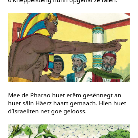
d’Knëppelsteng hunn opgehal ze falen.
Mee de Pharao huet erëm gesënnegt an
huet säin Häerz haart gemaach. Hien huet
d’Israeliten net goe gelooss.