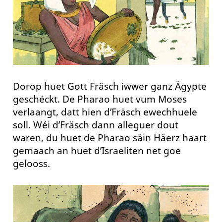
Dorop huet Gott Fräsch iwwer ganz Ägypte
geschéckt. De Pharao huet vum Moses
verlaangt, datt hien d’Fräsch ewechhuele
soll. Wéi d’Fräsch dann alleguer dout
waren, du huet de Pharao säin Häerz haart
gemaach an huet d’Israeliten net goe
gelooss.