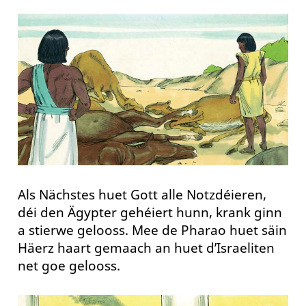
Als Nächstes huet Gott alle Notzdéieren,
déi den Ägypter gehéiert hunn, krank ginn
a stierwe gelooss. Mee de Pharao huet säin
Häerz haart gemaach an huet d’Israeliten
net goe gelooss.