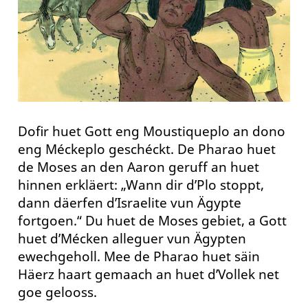
Dofir huet Gott eng Moustiqueplo an dono
eng Méckeplo geschéckt. De Pharao huet
de Moses an den Aaron geruff an huet
hinnen erkläert: „Wann dir d’Plo stoppt,
dann däerfen d’Israelite vun Ägypte
fortgoen.“ Du huet de Moses gebiet, a Gott
huet d’Mécken alleguer vun Ägypten
ewechgeholl. Mee de Pharao huet säin
Häerz haart gemaach an huet d’Vollek net
goe gelooss.