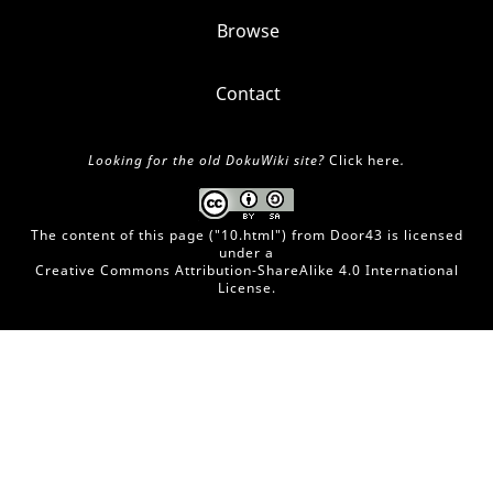
Browse
Contact
Looking for the old DokuWiki site?
Click here
.
The content of this page ("
10.html
") from
Door43
is licensed
under a
Creative Commons Attribution-ShareAlike 4.0 International
License
.