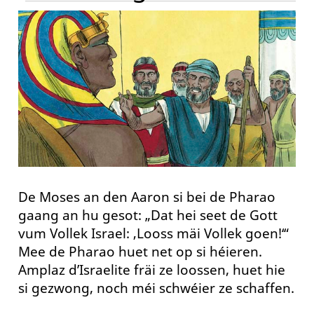
De Moses an den Aaron si bei de Pharao
gaang an hu gesot: „Dat hei seet de Gott
vum Vollek Israel: ‚Looss mäi Vollek goen!‘“
Mee de Pharao huet net op si héieren.
Amplaz d’Israelite fräi ze loossen, huet hie
si gezwong, noch méi schwéier ze schaffen.