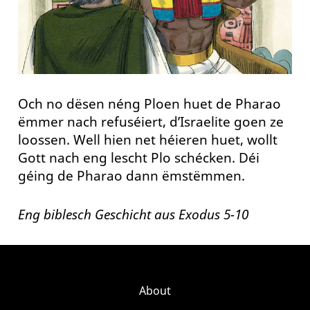
Och no dësen néng Ploen huet de Pharao
ëmmer nach refuséiert, d’Israelite goen ze
loossen. Well hien net héieren huet, wollt
Gott nach eng lescht Plo schécken. Déi
géing de Pharao dann ëmstëmmen.
Eng biblesch Geschicht aus Exodus 5-10
About