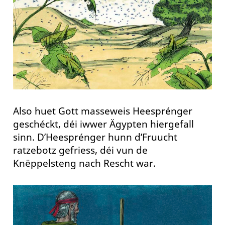
Also huet Gott masseweis Heesprénger
geschéckt, déi iwwer Ägypten hiergefall
sinn. D’Heesprénger hunn d’Fruucht
ratzebotz gefriess, déi vun de
Knëppelsteng nach Rescht war.