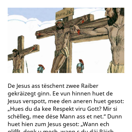
De Jesus ass tëschent zwee Raiber
gekräizegt ginn. Ee vun hinnen huet de
Jesus verspott, mee den aneren huet gesot:
„Hues du da kee Respekt viru Gott? Mir si
schëlleg, mee dëse Mann ass et net.“ Dunn
huet hien zum Jesus gesot: „Wann ech
glifft, denk u mech, wann s du däi Räich