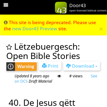
Toggle
Door43
Navigation
open-licensed biblical content
This site is being deprecated. Please use
×
the
new Door43 Preview
site.
Lëtzebuergesch:
Open Bible Stories
Print
Download
Updated 8 years ago
# views
See
on DCS
Draft Material
40. De Jesus gëtt