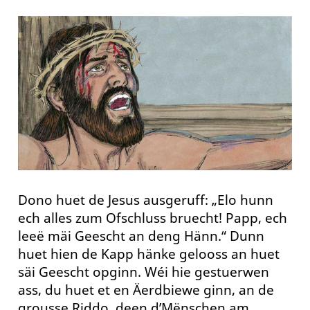
Dono huet de Jesus ausgeruff: „Elo hunn
ech alles zum Ofschluss bruecht! Papp, ech
leeë mäi Geescht an deng Hänn.“ Dunn
huet hien de Kapp hänke gelooss an huet
säi Geescht opginn. Wéi hie gestuerwen
ass, du huet et en Äerdbiewe ginn, an de
grousse Riddo, deen d’Mënschen am