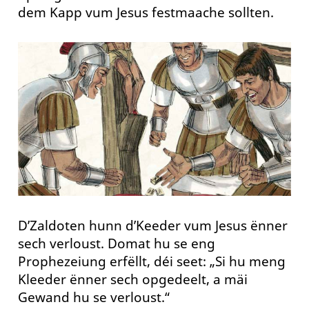
dem Kapp vum Jesus festmaache sollten.
D’Zaldoten hunn d’Keeder vum Jesus ënner
sech verloust. Domat hu se eng
Prophezeiung erfëllt, déi seet: „Si hu meng
Kleeder ënner sech opgedeelt, a mäi
Gewand hu se verloust.“