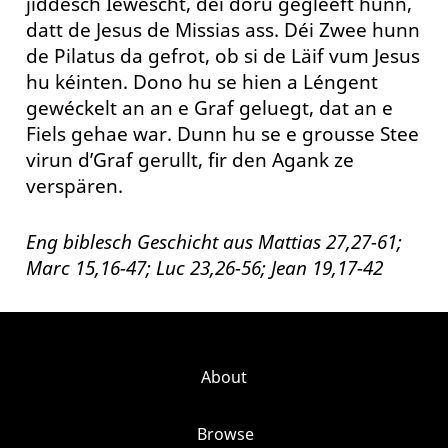
jiddesch Iewescht, déi doru gegleeft hunn,
datt de Jesus de Missias ass. Déi Zwee hunn
de Pilatus da gefrot, ob si de Läif vum Jesus
hu kéinten. Dono hu se hien a Léngent
gewéckelt an an e Graf geluegt, dat an e
Fiels gehae war. Dunn hu se e grousse Stee
virun d’Graf gerullt, fir den Agank ze
verspären.
Eng biblesch Geschicht aus Mattias 27,27-61;
Marc 15,16-47; Luc 23,26-56; Jean 19,17-42
About
Browse