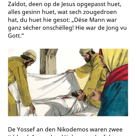
Zaldot, deen op de Jesus opgepasst huet,
alles gesinn huet, wat sech zougedroen
hat, du huet hie gesot: „Dëse Mann war
ganz sécher onschëlleg! Hie war de Jong vu
Gott.“
De Yossef an den Nikodemos waren zwee