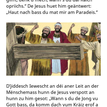
opriichs.“ De Jesus huet him geäntwert:
„Haut nach bass du mat mir am Paradeis.“
D’jiddesch Iewescht an déi aner Leit an der
Mënschemass hunn de Jesus verspott an
hunn zu him gesot: „Wann s du de Jong vu
Gott bass, da komm dach vum Kräiz erof a