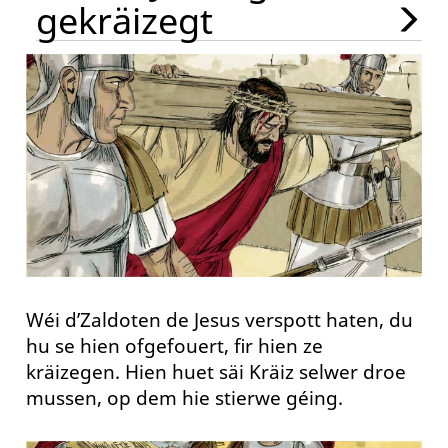
gekräizegt
Wéi d’Zaldoten de Jesus verspott haten, du
hu se hien ofgefouert, fir hien ze
kräizegen. Hien huet säi Kräiz selwer droe
mussen, op dem hie stierwe géing.