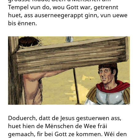
Tempel vun do, wou Gott war, getrennt
huet, ass auserneegerappt ginn, vun uewe
bis ënnen.
Doduerch, datt de Jesus gestuerwen ass,
huet hien de Mënschen de Wee fräi
gemaach, fir bei Gott ze kommen. Wéi den