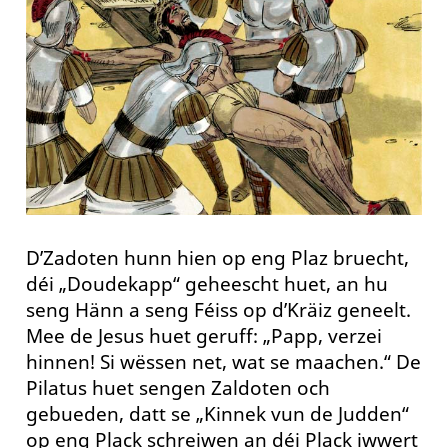
D’Zadoten hunn hien op eng Plaz bruecht,
déi „Doudekapp“ geheescht huet, an hu
seng Hänn a seng Féiss op d’Kräiz geneelt.
Mee de Jesus huet geruff: „Papp, verzei
hinnen! Si wëssen net, wat se maachen.“ De
Pilatus huet sengen Zaldoten och
gebueden, datt se „Kinnek vun de Judden“
op eng Plack schreiwen an déi Plack iwwert