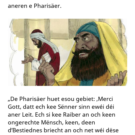
aneren e Pharisäer.
„De Pharisäer huet esou gebiet: ‚Merci
Gott, datt ech kee Sënner sinn ewéi déi
aner Leit. Ech si kee Raiber an och keen
ongerechte Mënsch, keen, deen
d’Bestiednes briecht an och net wéi dëse