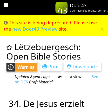
Toggle
Door43
Navigation
open-licensed biblical content
This site is being deprecated. Please use
×
the
new Door43 Preview
site.
Lëtzebuergesch:
Open Bible Stories
Print
Download
Updated 8 years ago
# views
See
on DCS
Draft Material
34. De Jesus erzielt