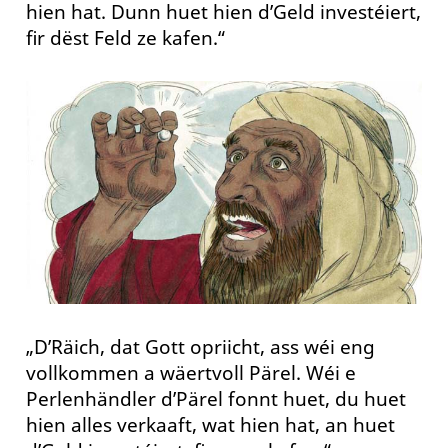
hien hat. Dunn huet hien d’Geld investéiert,
fir dëst Feld ze kafen.“
„D’Räich, dat Gott opriicht, ass wéi eng
vollkommen a wäertvoll Pärel. Wéi e
Perlenhändler d’Pärel fonnt huet, du huet
hien alles verkaaft, wat hien hat, an huet