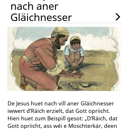
nach aner
Gläichnesser
De Jesus huet nach vill aner Gläichnesser
iwwert d’Räich erzielt, dat Gott opriicht.
Hien huet zum Beispill gesot: „D’Räich, dat
Gott opriicht, ass wéi e Moschterkär, deen