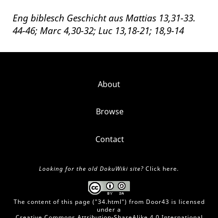
Eng biblesch Geschicht aus Mattias 13,31-33.
44-46; Marc 4,30-32; Luc 13,18-21; 18,9-14
About
Browse
Contact
Looking for the old DokuWiki site?
Click here
.
The content of this page ("
34.html
") from
Door43
is licensed
under a
Creative Commons Attribution-ShareAlike 4.0 International