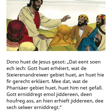
Dono huet de Jesus gesot: „Dat eent soen
ech iech: Gott huet erhéiert, wat de
Steierenandreiwer gebiet huet, an huet hie
fir gerecht erkläert. Mee dat, wat de
Pharisäer gebiet huet, huet him net gefall.
Gott erniddregt emol jiddereen, deen
houfreg ass, an hien erhieft jiddereen, dee
sech selwer erniddregt.“