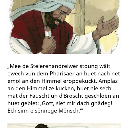
„Mee de Steierenandreiwer stoung wäit
ewech vun dem Pharisäer an huet nach net
emol an den Himmel eropgekuckt. Amplaz
an den Himmel ze kucken, huet hie sech
mat der Fauscht un d’Broscht geschloen an
huet gebiet: ‚Gott, sief mir dach gnädeg!
Ech sinn e sënnege Mënsch.‘“