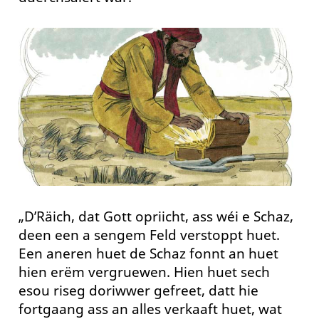
„D’Räich, dat Gott opriicht, ass wéi e Schaz,
deen een a sengem Feld verstoppt huet.
Een aneren huet de Schaz fonnt an huet
hien erëm vergruewen. Hien huet sech
esou riseg doriwwer gefreet, datt hie
fortgaang ass an alles verkaaft huet, wat