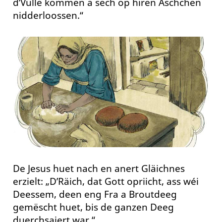
d’Vulle kommen a sech op hiren Äschchen
nidderloossen.“
De Jesus huet nach en anert Gläichnes
erzielt: „D’Räich, dat Gott opriicht, ass wéi
Deessem, deen eng Fra a Broutdeeg
gemëscht huet, bis de ganzen Deeg
duerchsaiert war.“