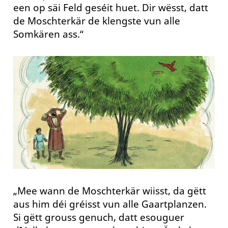
een op säi Feld geséit huet. Dir wësst, datt
de Moschterkär de klengste vun alle
Somkären ass.“
„Mee wann de Moschterkär wiisst, da gëtt
aus him déi gréisst vun alle Gaartplanzen.
Si gëtt grouss genuch, datt esouguer