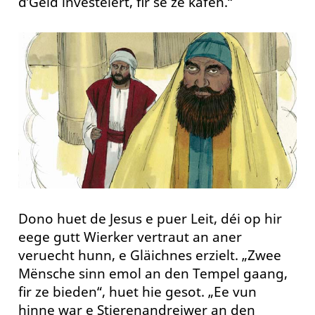
d’Geld investéiert, fir se ze kafen.“
Dono huet de Jesus e puer Leit, déi op hir
eege gutt Wierker vertraut an aner
veruecht hunn, e Gläichnes erzielt. „Zwee
Mënsche sinn emol an den Tempel gaang,
fir ze bieden“, huet hie gesot. „Ee vun
hinne war e Stierenandreiwer an den