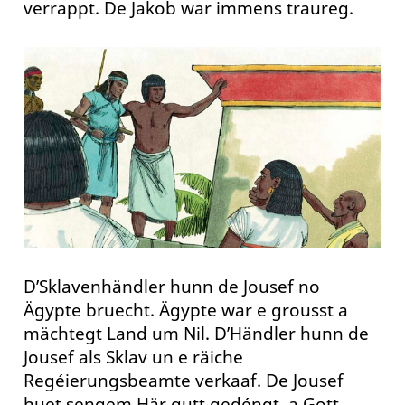
verrappt. De Jakob war immens traureg.
D’Sklavenhändler hunn de Jousef no
Ägypte bruecht. Ägypte war e grousst a
mächtegt Land um Nil. D’Händler hunn de
Jousef als Sklav un e räiche
Regéierungsbeamte verkaaf. De Jousef
huet sengem Här gutt gedéngt, a Gott