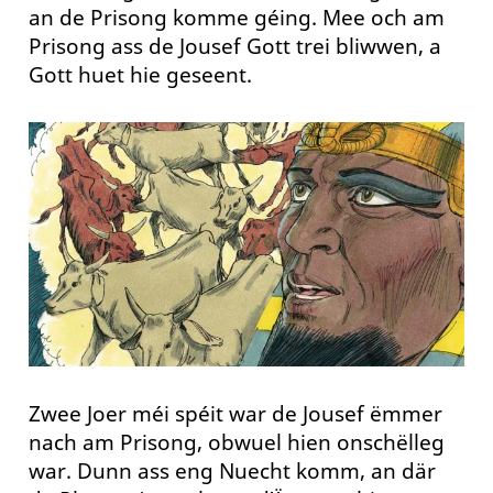
an de Prisong komme géing. Mee och am
Prisong ass de Jousef Gott trei bliwwen, a
Gott huet hie geseent.
Zwee Joer méi spéit war de Jousef ëmmer
nach am Prisong, obwuel hien onschëlleg
war. Dunn ass eng Nuecht komm, an där