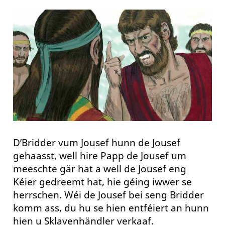
D’Bridder vum Jousef hunn de Jousef
gehaasst, well hire Papp de Jousef um
meeschte gär hat a well de Jousef eng
Kéier gedreemt hat, hie géing iwwer se
herrschen. Wéi de Jousef bei seng Bridder
komm ass, du hu se hien entféiert an hunn
hien u Sklavenhändler verkaaf.