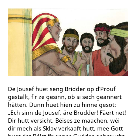
De Jousef huet seng Bridder op d’Prouf
gestallt, fir ze gesinn, ob si sech geännert
hätten. Dunn huet hien zu hinne gesot:
„Ech sinn de Jousef, äre Brudder! Fäert net!
Dir hutt versicht, Béises ze maachen, wéi
dir mech als Sklav verkaaft hutt, mee Gott