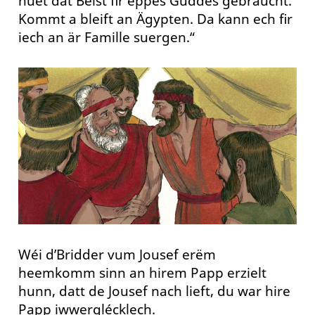
huet dat Béist fir eppes Guddes gebraucht.
Kommt a bleift an Ägypten. Da kann ech fir
iech an är Famille suergen.“
Wéi d’Bridder vum Jousef erëm
heemkomm sinn an hirem Papp erzielt
hunn, datt de Jousef nach lieft, du war hire
Papp iwwerglécklech.