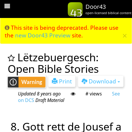
Toggle
Door43
Navigation
open-licensed biblical content
This site is being deprecated. Please use
×
the
new Door43 Preview
site.
Lëtzebuergesch:
Open Bible Stories
Print
Download
Updated 8 years ago
# views
See
on DCS
Draft Material
8. Gott rett de Jousef a