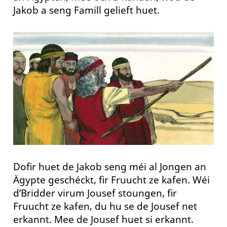
Jakob a seng Famill gelieft huet.
Dofir huet de Jakob seng méi al Jongen an
Ägypte geschéckt, fir Fruucht ze kafen. Wéi
d’Bridder virum Jousef stoungen, fir
Fruucht ze kafen, du hu se de Jousef net
erkannt. Mee de Jousef huet si erkannt.