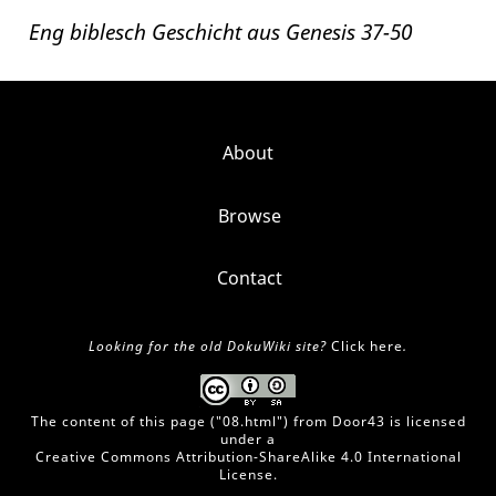
Eng biblesch Geschicht aus Genesis 37-50
About
Browse
Contact
Looking for the old DokuWiki site?
Click here
.
The content of this page ("
08.html
") from
Door43
is licensed
under a
Creative Commons Attribution-ShareAlike 4.0 International
License
.