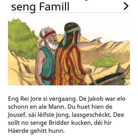
seng Famill
Eng Rei Jore si vergaang. De Jakob war elo
schonn en ale Mann. Du huet hien de
Jousef, säi léifste Jong, lassgeschéckt. Dee
sollt no senge Bridder kucken, déi hir
Häerde gehitt hunn.