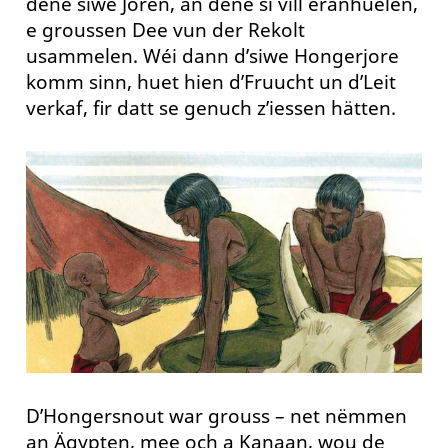
dene siwe Joren, an dene si vill eranhuelen,
e groussen Dee vun der Rekolt
usammelen. Wéi dann d’siwe Hongerjore
komm sinn, huet hien d’Fruucht un d’Leit
verkaf, fir datt se genuch z’iessen hätten.
D’Hongersnout war grouss – net nëmmen
an Ägypten, mee och a Kanaan, wou de