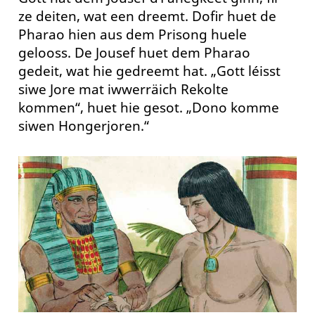
ze deiten, wat een dreemt. Dofir huet de
Pharao hien aus dem Prisong huele
gelooss. De Jousef huet dem Pharao
gedeit, wat hie gedreemt hat. „Gott léisst
siwe Jore mat iwwerräich Rekolte
kommen“, huet hie gesot. „Dono komme
siwen Hongerjoren.“