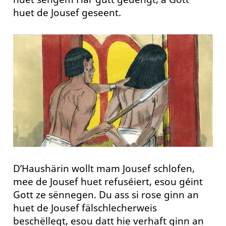
huet de Jousef geseent.
D’Haushärin wollt mam Jousef schlofen,
mee de Jousef huet refuséiert, esou géint
Gott ze sënnegen. Du ass si rose ginn an
huet de Jousef fälschlecherweis
beschëllegt, esou datt hie verhaft ginn an