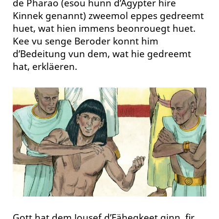
de Pharao (esou hunn d’Ägypter hire
Kinnek genannt) zweemol eppes gedreemt
huet, wat hien immens beonrouegt huet.
Kee vu senge Beroder konnt him
d’Bedeitung vun dem, wat hie gedreemt
hat, erkläeren.
Gott hat dem Jousef d’Fähegkeet ginn, fir